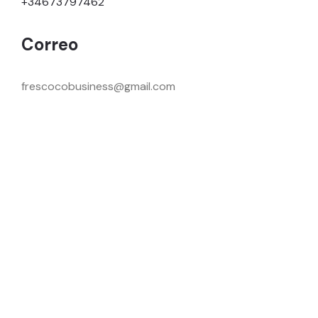
+34673797462
Correo
frescocobusiness@gmail.com