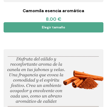
Camomila esencia aromática
8.00 €
Elegir tamaño