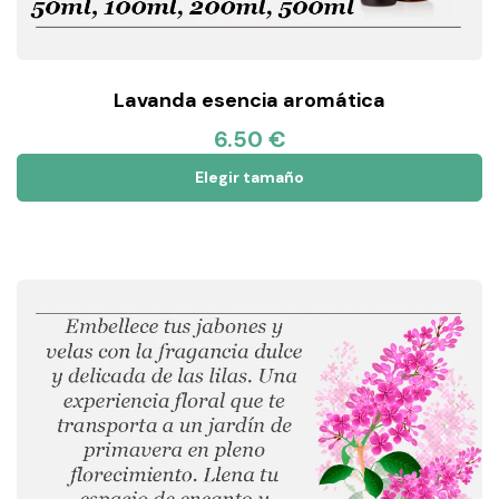
Lavanda esencia aromática
6.50 €
Elegir tamaño