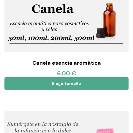
Canela esencia aromática
6.00 €
Elegir tamaño