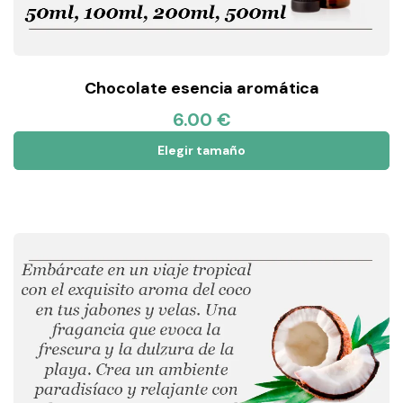
Chocolate esencia aromática
6.00 €
Elegir tamaño