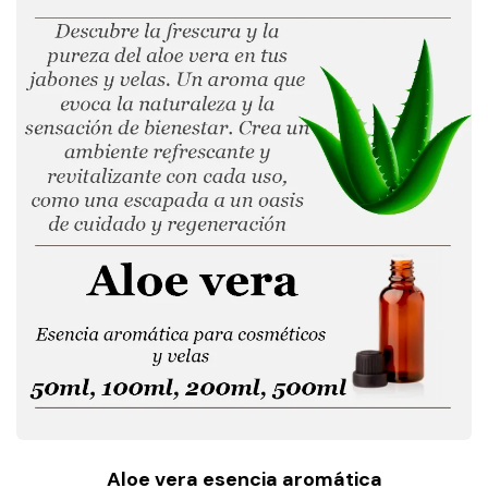
Aloe vera esencia aromática