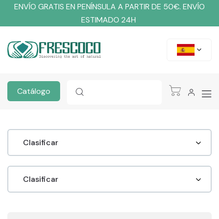
ENVÍO GRATIS EN PENÍNSULA A PARTIR DE 50€. ENVÍO
ESTIMADO 24H
Catálogo