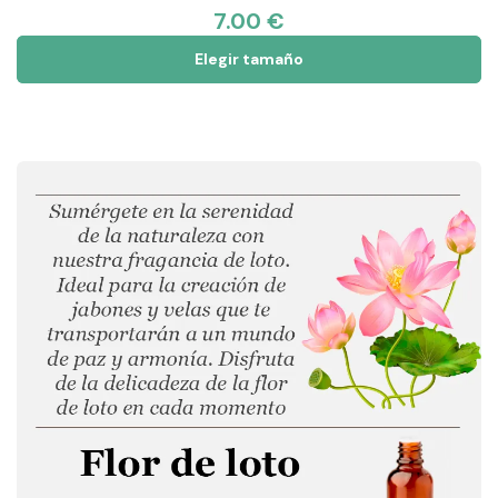
7.00 €
Elegir tamaño