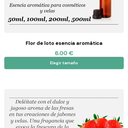
Flor de loto esencia aromática
6.00 €
Elegir tamaño