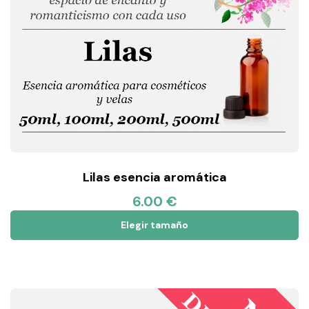
Lilas esencia aromática
6.00 €
Elegir tamaño