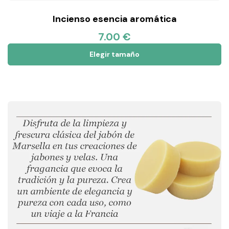
Incienso esencia aromática
7.00 €
Elegir tamaño